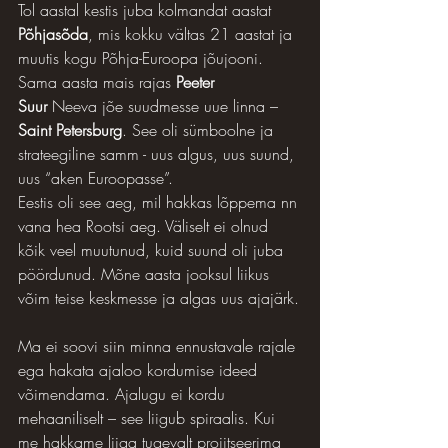
Tol aastal kestis juba kolmandat aastat 
Põhjasõda
, mis kokku vältas 21 aastat ja 
muutis kogu Põhja-Euroopa jõujooni. 
Sama aasta mais rajas 
Peeter 
Suur
 Neeva jõe suudmesse uue linna – 
Saint Petersburg
. See oli sümboolne ja 
strateegiline samm - uus algus, uus suund, 
uus “aken Euroopasse”.
Eestis oli see aeg, mil hakkas lõppema nn 
vana hea Rootsi aeg. Väliselt ei olnud 
kõik veel muutunud, kuid suund oli juba 
pöördunud. Mõne aasta jooksul liikus 
võim teise keskmesse ja algas uus ajajärk.
Ma ei soovi siin minna ennustavale rajale 
ega hakata ajaloo kordumise ideed 
võimendama. Ajalugu ei kordu 
mehaaniliselt – see liigub spiraalis. Kui 
me hakkame liiga tugevalt projitseerima 