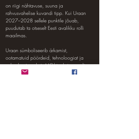
on riigi nähtavuse, suuna ja 
rahvusvahelise kuvandi tipp. Kui Uraan 
2027–2028 sellele punktile jõuab, 
puudutab ta otseselt Eesti avalikku rolli 
maailmas.
Uraan sümboliseerib ärkamist, 
ootamatuid pöördeid, tehnoloogiat ja 
vabaduseimpulssi. MC-l toob ta sageli 
nähtava muutuse – kas juhtimises, 
mainekujunduses või riigi strateegilises 
orientatsioonis. See ei tähenda tingimata 
kriisi. Uraan võib olla ka kiire areng, 
nutikas kohanemine ja uus ajastu.
Kaksikute märk lisab siia 
kommunikatsiooni, info, hariduse ja 
digitaalse võrgustumise teema. Eesti on 
juba tuntud kui e-riik, kuid Uraan MC-l 