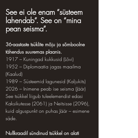
See ei ole enam “süsteem 
lahendab”. See on “mina 
pean seisma”.
36-aastaste tsüklite mõju ja sõmboolne 
tähendus suuremas plaanis.
1917 – Kuningad kukkusid (Lõvi)
1952 – Diplomaatia jagas maailma 
(Kaalud)
1989 – Süsteemid lagunesid (Kaljukits)
2026 – Inimene peab ise seisma (Jäär)
See tsükkel liigub tuleelemendist edasi 
Kaksikutesse (2061) ja Neitsisse (2096), 
kuid alguspunkt on puhas Jäär – esimene 
säde.
Nullkraadil sündinud tsükkel on alati 