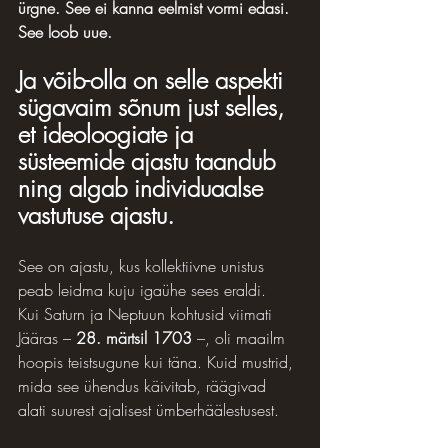
ürgne. See ei kanna eelmist vormi edasi. 
See loob uue.
Ja võib-olla on selle aspekti 
sügavaim sõnum just selles, 
et ideoloogiate ja 
süsteemide ajastu taandub 
ning algab individuaalse 
vastutuse ajastu.
See on ajastu, kus kollektiivne unistus 
peab leidma kuju igaühe sees eraldi.
Kui Saturn ja Neptuun kohtusid viimati 
Jääras – 
28. märtsil 1703
 –, oli maailm 
hoopis teistsugune kui täna. Kuid mustrid, 
mida see ühendus käivitab, räägivad 
alati suurest ajalisest ümberhäälestusest.