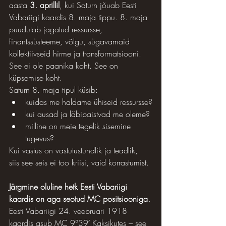
aasta 
3. aprillil
, kui Saturn jõuab Eesti 
Vabariigi kaardis 8. maja tippu. 8. maja 
puudutab jagatud ressursse, 
finantssüsteeme, võlgu, sügavamaid 
kollektiivseid hirme ja transformatsiooni.
See ei ole paanika koht. See on 
küpsemise koht.
Saturn 8. maja tipul küsib:
kuidas me haldame ühiseid ressursse?
kui ausad ja läbipaistvad me oleme?
milline on meie tegelik sisemine 
tugevus?
Kui vastus on vastutustundlik ja teadlik, 
siis see seis ei too kriisi, vaid korrastumist.
Järgmine oluline hetk Eesti Vabariigi 
kaardis on aga seotud MC positsiooniga.
Eesti Vabariigi 24. veebruari 1918 
kaardis asub MC 9°39′ Kaksikutes – see 