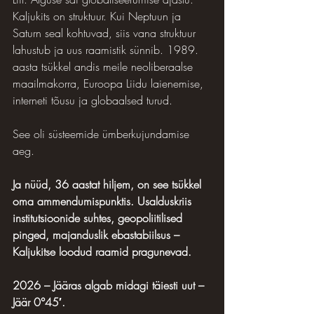
Kaljukits on struktuur. Kui Neptuun ja 
Saturn seal kohtuvad, siis vana struktuur 
lahustub ja uus raamistik sünnib. 1989. 
aasta tsükkel andis meile neoliberaalse 
maailmakorra, Euroopa Liidu laienemise, 
interneti tõusu ja globaalsed turud.
See oli süsteemide ümberkujundamise 
aeg.
Ja nüüd, 36 aastat hiljem, on see tsükkel 
oma ammendumispunktis. Usalduskriis 
institutsioonide suhtes, geopoliitilised 
pinged, majanduslik ebastabiilsus – 
Kaljukitse loodud raamid pragunevad.
2026 – Jääras algab midagi täiesti uut – 
Jäär 0°45′.