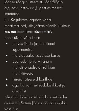
Jäär ei räägi süsteemist. Jäär räägib 
algusest. Instinktist. Julgest esimesest 
sammust.
Kui Kaljukitses lagunes vana 
maailmakord, siis Jääras sünnib küsimus: 
kes ma olen ilma süsteemita?
See tsükkel võib tuua:
rahvusriikide ja identiteedi 
tugevnemise
individuaalse vastutuse kasvu
uue tüübi juhte – vähem 
institutsionaalseid, rohkem 
instinktiivseid
kiireid, otseseid konflikte
aga ka vaimset sõdalaslikkust ja 
ärkamist
Neptuun Jääras võib anda spirituaalse 
aktivismi. Saturn Jääras nõuab isiklikku 
vastutust.