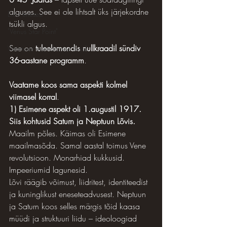
alguses. See ei ole lihtsalt üks järjekordne 
Elust enesest
tsükli algus. 
"Venus Star Point"
See on 
tuleelemendis nullkraadil sündiv 
Väärtuste uuendamise lood
36-aastane programm
.
Vaatame koos sama aspekti kolmel 
viimasel korral
.
1) Esimene aspekt oli 1.augustil 1917. 
Siis kohtusid Saturn ja Neptuun Lõvis. 
Maailm põles. Käimas oli Esimene 
maailmasõda. Samal aastal toimus Vene 
revolutsioon. Monarhiad kukkusid. 
Impeeriumid lagunesid.
Lõvi räägib võimust, liidritest, identiteedist 
ja kuninglikust eneseteadvusest. Neptuun 
ja Saturn koos selles märgis tõid kaasa 
müüdi ja struktuuri liidu – ideoloogiad 