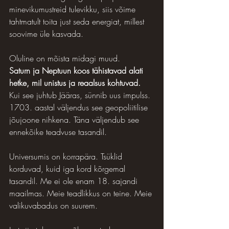
minevikumustreid tulevikku, siis võime 
tahtmatult toita just seda energiat, millest 
soovime üle kasvada.
Oluline on mõista midagi muud.
Saturn ja Neptuun koos tähistavad alati 
hetke, mil unistus ja reaalsus kohtuvad.
Kui see juhtub Jääras, sünnib uus impulss. 
1703. aastal väljendus see geopoliitilise 
jõujoone nihkena. Täna väljendub see 
ennekõike teadvuse tasandil.
Universumis on korrapära. Tsüklid 
korduvad, kuid iga kord kõrgemal 
tasandil. Me ei ole enam 18. sajandi 
maailmas. Meie teadlikkus on teine. Meie 
valikuvabadus on suurem.