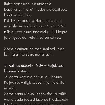
Rahvusvahelised institutsioonid 
tugevnesid. “Rahu” muutus strateegiliseks 
konstruktsiooniks.
Kui 1917. aasta tsükkel murdis vana 
monarhilise maailma, siis 1952–1953 
tsükkel vormis uue tasakaalu – küll hapra 
ja pingestatud, kuid siiski süsteemse.
See diplomaatiline maailmakord kestis 
kuni järgmise suure murranguni.
3) Kolmas aspekt - 1989 – Kaljukitses 
lagunes süsteem
Tol aastal kohtusid Saturn ja Neptuun 
Kaljukitses – riigi, süsteemi ja hierarhia 
märgis.
Sama aasta sügisel langes Berliini müür. 
Mõne aasta jooksul lagunes Nõukogude 
Liit. Alguse sai globaliseerumise ajastu.