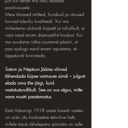
Just siin tahan ma rõhu asetada 
positiivsusele.
Meie tänased mõtted, hoiakud ja otsused 
loovad tuleviku kvaliteedi. Kui me 
mõtestame olukordi küpselt ja rahulikult, ei 
vaja need enam dramaatilist kordust. Kui 
me suudame näha suuremat plaani, ei 
pea ajalugu meid enam raputama, et 
õppetundi kinnistada.
Saturn ja Neptuun Jääras võivad 
tähendada küpse vaimsuse sündi – julgust 
elada oma tõe järgi, kuid 
vastutustundlikult. See on uus algus, mitte 
vana mustri paratamatus.
Eesti Vabariigi 1918 aasta kaardi vaates 
on siiski üks konkreetne tehniline hetk, 
millele tasub tähelepanu pöörata on selle 