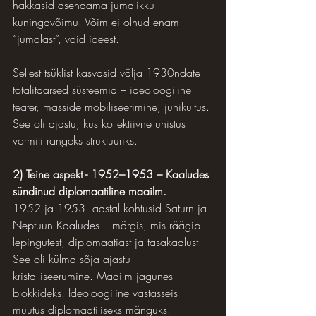
hakkasid asendama jumalikku 
kuningavõimu. Võim ei olnud enam 
“jumalast”, vaid ideest.  
Sellest tsüklist kasvasid välja 1930ndate 
totalitaarsed süsteemid – ideoloogiline 
teater, masside mobiliseerimine, juhikultus. 
See oli ajastu, kus kollektiivne unistus 
vormiti rangeks struktuuriks.
2) Teine aspekt - 1952–1953 – Kaaludes 
sündinud diplomaatiline maailm.
1952 ja 1953. aastal kohtusid Saturn ja 
Neptuun Kaaludes – märgis, mis räägib 
lepingutest, diplomaatiast ja tasakaalust.
See oli külma sõja ajastu 
kristalliseerumine. Maailm jagunes 
blokkideks. Ideoloogiline vastasseis 
muutus diplomaatiliseks mänguks. 