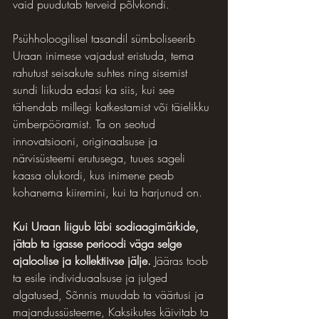
vaid puudutab terveid põlvkondi. 
Psühholoogilisel tasandil sümboliseerib 
Uraan inimese vajadust eristuda, tema 
rahutust seisakute suhtes ning sisemist 
sundi liikuda edasi ka siis, kui see 
tähendab millegi katkestamist või täielikku 
ümberpööramist. Ta on seotud 
innovatsiooni, originaalsuse ja 
närvisüsteemi erutusega, tuues sageli 
kaasa olukordi, kus inimene peab 
kohanema kiiremini, kui ta harjunud on.
Kui Uraan liigub läbi sodiaagimärkide, 
jätab ta igasse perioodi väga selge 
ajaloolise ja kollektiivse jälje. 
Jääras toob 
ta esile individuaalsuse ja julged 
algatused, Sõnnis muudab ta väärtusi ja 
majandussüsteeme, Kaksikutes käivitab ta 