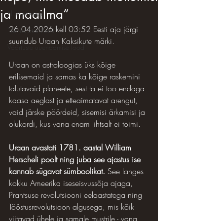
ja maailma“
Elust enesest
26.04.2026 kell 03:52 Eesti aja järgi 
"Venus Star Point"
suundub Uraan Kaksikute märki.
Väärtuste uuendamise lood
Uraan on astroloogias üks kõige 
erilisemaid ja samas ka kõige raskemini 
talutavaid planeete, sest ta ei too endaga 
kaasa aeglast ja etteaimatavat arengut, 
vaid järske pöördeid, sisemisi ärkamisi ja 
olukordi, kus vana enam lihtsalt ei toimi. 
Uraan avastati 1781. aastal William 
Herscheli poolt ning juba see ajastus ise 
kannab sügavat sümboolikat.
 See langes 
kokku Ameerika iseseisvussõja ajaga, 
Prantsuse revolutsiooni eelaastatega ning 
Tööstusrevolutsioon algusega, mis kõik 
viitavad ühele ja samale mustrile - vana 