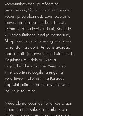
kommunikatsiooni ja mõtlemise 
revolutsiooni, Vähis muudab arusaama 
kodust ja perekonnast, Lõvis toob esile 
loovuse ja eneseväljenduse, Neitsis 
reformib töö- ja tervisekultuuri, Kaaludes 
kujundab ümber suhted ja partnerluse, 
Skorpionis toob pinnale sügavad kriisid 
ja transformatsiooni, Amburis avardab 
maailmapilti ja rahvusvahelisi sidemeid, 
Kaljukitses muudab riiklikke ja 
majanduslikke struktuure, Veevalajas 
kiirendab tehnoloogilist arengut ja 
kollektiivset mõtlemist ning Kalades 
hägustab piire, tuues esile vaimsuse ja 
intuitiivse tajumise.
Nüüd oleme jõudmas hetke, kus Uraan 
liigub lõplikult Kaksikute märki, kus ta 
viibib ligikaudu järgmised seitse aastat. 