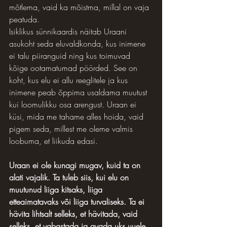
mõtlema, vaid ka mõistma, millal on vaja 
peatuda.
Isiklikus sünnikaardis näitab Uraani 
asukoht seda eluvaldkonda, kus inimene 
ei talu piiranguid ning kus toimuvad 
kõige ootamatumad pöörded. See on 
koht, kus elu ei allu reeglitele ja kus 
inimene peab õppima usaldama muutust 
kui loomulikku osa arengust. Uraan ei 
küsi, mida me tahame alles hoida, vaid 
pigem seda, millest me oleme valmis 
loobuma, et liikuda edasi.
Uraan ei ole kunagi mugav, kuid ta on 
alati vajalik. Ta tuleb siis, kui elu on 
muutunud liiga kitsaks, liiga 
etteaimatavaks või liiga turvaliseks.
Ta ei 
hävita lihtsalt selleks, et hävitada, vaid 
selleks, et vabastada ja avada uks uuele 