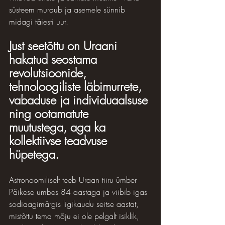
süsteem murdub ja asemele sünnib 
midagi täiesti uut. 
Just seetõttu on Uraani 
hakatud seostama 
revolutsioonide, 
tehnoloogiliste läbimurrete, 
vabaduse ja individuaalsuse 
ning ootamatute 
muutustega, aga ka 
kollektiivse teadvuse 
hüpetega.
Astronoomiliselt teeb Uraan tiiru ümber 
Päikese umbes 84 aastaga ja viibib igas 
sodiaagimärgis ligikaudu seitse aastat, 
mistõttu tema mõju ei ole pelgalt isiklik, 