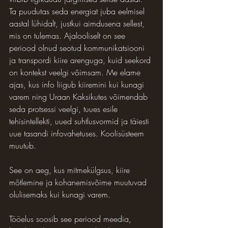
Ta puudutas seda energiat juba eelmisel 
aastal lühidalt, justkui aimdusena sellest, 
mis on tulemas. Ajalooliselt on see 
periood olnud seotud kommunikatsiooni 
ja transpordi kiire arenguga, kuid seekord 
on kontekst veelgi võimsam. Me elame 
ajas, kus info liigub kiiremini kui kunagi 
varem ning Uraan Kaksikutes võimendab 
seda protsessi veelgi, tuues esile 
tehisintellekti, uued suhtlusvormid ja täiesti 
uue tasandi infovahetuses. Koolisüsteem 
muutub. 
See on aeg, kus mitmekülgsus, kiire 
mõtlemine ja kohanemisvõime muutuvad 
olulisemaks kui kunagi varem.
Tööelus soosib see periood meedia, 