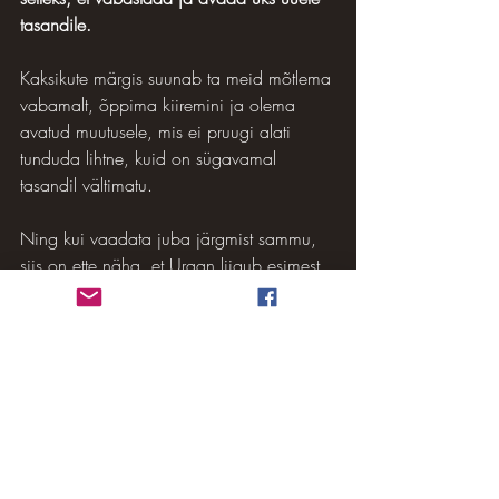
tasandile.
Kaksikute märgis suunab ta meid mõtlema 
vabamalt, õppima kiiremini ja olema 
avatud muutusele, mis ei pruugi alati 
tunduda lihtne, kuid on sügavamal 
tasandil vältimatu. 
Ning kui vaadata juba järgmist sammu, 
siis on ette näha, et Uraan liigub esimest 
korda Vähi märki 3. augustil 2032, 
seejärel uuesti 12. detsembril 2032 ja 
lõplikult 22. mail 2033, ning juba 
praegu võib tunnetada, et maailm 
hakkab sellel ajal läbi tegema väga 
sügavat ja ulatuslikku muutust, mis 
puudutab nii meie turvatunnet, kodu 
mõistet kui ka emotsionaalset sidet 