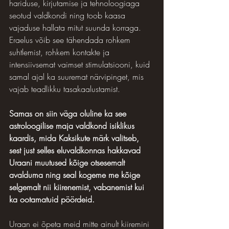
hariduse, kirjutamise ja tehnoloogiaga 
seotud valdkondi ning toob kaasa 
vajaduse hallata mitut suunda korraga. 
Eraelus võib see tähendada rohkem 
suhtlemist, rohkem kontakte ja 
intensiivsemat vaimset stimulatsiooni, kuid 
samal ajal ka suuremat närvipinget, mis 
vajab teadlikku tasakaalustamist. 
Samas on siin väga oluline ka see 
astroloogilise maja valdkond isiklikus 
kaardis, mida Kaksikute märk valitseb, 
sest just selles eluvaldkonnas hakkavad 
Uraani muutused kõige otsesemalt 
avalduma ning seal kogeme me kõige 
selgemalt nii kiirenemist, vabanemist kui 
ka ootamatuid pöördeid. 
Uraan ei õpeta meid mitte ainult kiiremini 