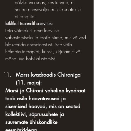
põlvkonna seas, kes tunneb, et 
nende eneseväljendusele seatakse 
piiranguid.
Isiklikul tasandil soovitus:
Leia võimalusi oma loovuse 
vabastamiseks ja töötle hirme, mis võivad 
blokeerida eneseteostust. See võib 
hõlmata teraapiat, kunsti, kirjutamist või 
mõne uue hobi alustamist.
Marss kvadraadis Chironiga 
(11. maja):
Marsi ja Chironi vaheline kvadraat 
toob esile haavatavused ja 
sisemised haavad, mis on seotud 
kollektiivi, sõprussuhete ja 
suuremate ühiskondlike 
eesmärkidega.