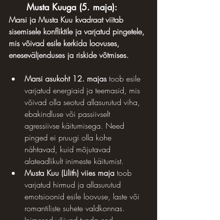
Musta Kuuga (5. maja):
Marsi ja Musta Kuu kvadraat viitab 
sisemisele konfliktile ja varjatud pingetele, 
mis võivad esile kerkida loovuses, 
eneseväljenduses ja riskide võtmises.
Marsi asukoht 12. majas
 toob esile 
varjatud energiaid ja teemasid, mis 
võivad olla seotud allasurutud viha, 
ebakindluse või passiivselt 
agressiivse käitumisega. Need 
pinged ei pruugi olla kohe 
nähtavad, kuid mõjutavad 
alateadlikult inimeste käitumist.
Musta Kuu (Lilith) viies maja
 toob 
varjatud hirmud ja allasurutud 
emotsioonid esile loovuse, laste või 
romantiliste suhete valdkonnas. 