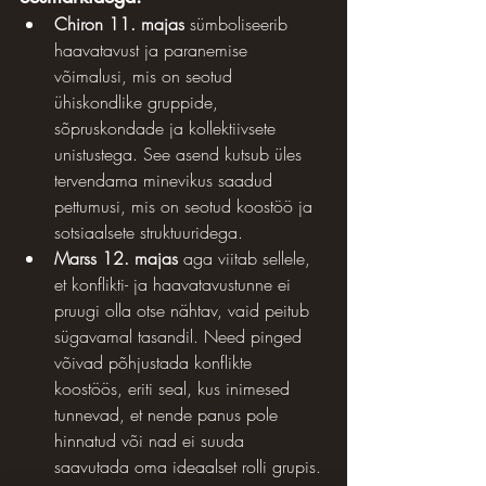
Chiron 11. majas
 sümboliseerib 
haavatavust ja paranemise 
võimalusi, mis on seotud 
ühiskondlike gruppide, 
sõpruskondade ja kollektiivsete 
unistustega. See asend kutsub üles 
tervendama minevikus saadud 
pettumusi, mis on seotud koostöö ja 
sotsiaalsete struktuuridega.
Marss 12. majas
 aga viitab sellele, 
et konflikti- ja haavatavustunne ei 
pruugi olla otse nähtav, vaid peitub 
sügavamal tasandil. Need pinged 
võivad põhjustada konflikte 
koostöös, eriti seal, kus inimesed 
tunnevad, et nende panus pole 
hinnatud või nad ei suuda 
saavutada oma ideaalset rolli grupis.