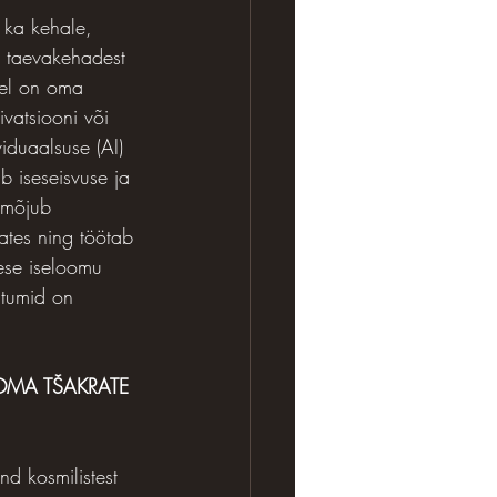
 ka kehale, 
d taevakehadest 
sel on oma 
ivatsiooni või 
iduaalsuse (AI) 
 iseseisvuse ja 
 mõjub 
ates ning töötab 
ese iseloomu 
htumid on 
OMA TŠAKRATE 
d kosmilistest 