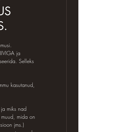
US
S.
dmusi.
IIVIGA ja 
eerida. Selleks 
mmu kasutanud, 
 ja miks nad 
i muud, mida on 
sioon jms.)