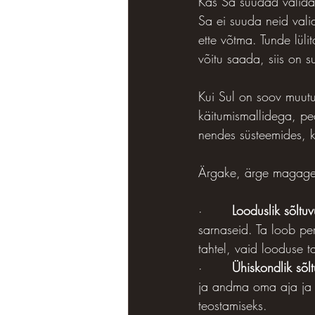
Kas Sa suudad valida
Sa ei suuda neid valid
ette võtma. Tunde lül
võitu saada, siis on 
Kui Sul on soov muutu
käitumismallidega, pe
nendes süsteemides, ku
Ärgake, ärge magag
·       
Looduslik sõltuv
sarnaseid. Ta loob pe
tahtel, vaid looduse t
·       
Ühiskondlik sõl
ja andma oma aja ja e
teostamiseks.