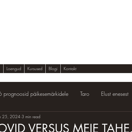
g
Loengud
Kursused
Blogi
Kontakt
 prognoosid päikesemärkidele
Taro
Elust enesest
n 25, 2024
3 min read
OVID VERSUS MEIE TAHE