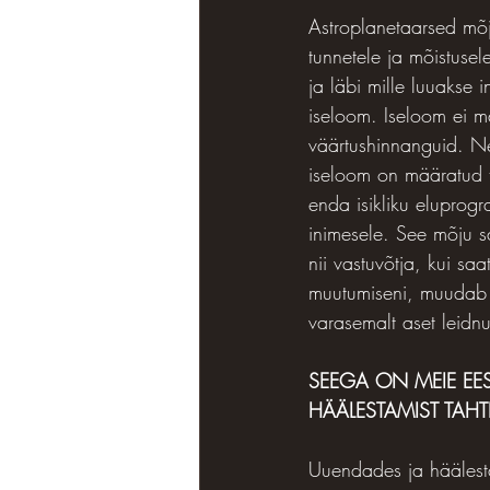
Astroplanetaarsed mõj
tunnetele ja mõistuse
ja läbi mille luuakse 
iseloom. Iseloom ei mä
väärtushinnanguid. Nee
iseloom on määratud t
enda isikliku eluprog
inimesele. See mõju s
nii vastuvõtja, kui s
muutumiseni, muudab t
varasemalt aset leidn
SEEGA ON MEIE EE
HÄÄLESTAMIST TAH
Uuendades ja häälesta