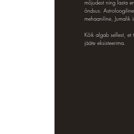
mõjudest ning lasta en
õndsus. Astroloogiline 
mehaaniline, Jumalik i
Kõik algab sellest, et 
jääte eksisteerima.