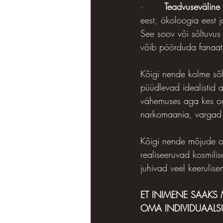
·       
Teadvuseväline 
eest, ökoloogia eest j
See soov või sõltuvus 
võib pöörduda fanaati
Kõigi nende kolme sõl
püüdlevad idealistid 
vähemuses aga kes on
narkomaania, vargad 
Kõigi nende mõjude ol
realiseeruvad kosmil
juhivad veel keeruli
ET INIMENE SAAKS 
OMA INDIVIDUAALS