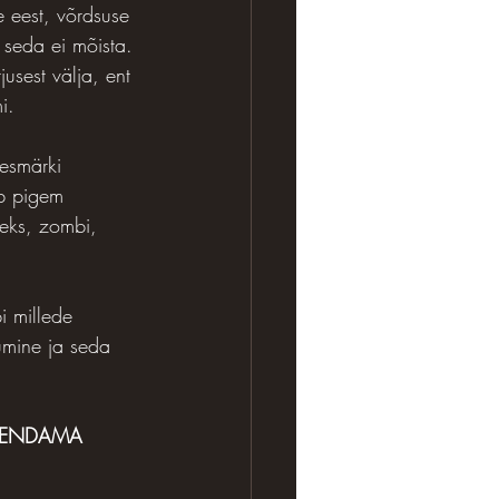
se eest, võrdsuse 
i seda ei mõista. 
jusest välja, ent 
i.
esmärki 
eb pigem 
eks, zombi, 
i millede 
umine ja seda 
ARENDAMA 