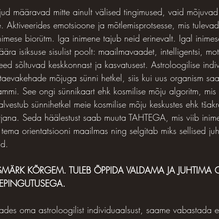
ud määravad mitte ainult välised tingimused, vaid mõjuvad
le. Aktiveerides emotsioone ja mõtlemisprotsesse, mis tuleva
inimese biorütm. Iga inimene tajub neid erinevalt. Igal inime
ära isiksuse sisulist poolt: maailmavaadet, intelligentsi, mot
d sõltuvad keskkonnast ja kasvatusest. Astroloogilise indiv
aevakehade mõjuga sünni hetkel, siis kui uus organism saab
rammi. See ongi sünnikaart ehk kosmilise mõju algoritm, mis
alvestub sünnihetkel meie kosmilise mõju keskustes ehk tšakr
aatjana. Seda häälestust saab muuta TAHTEGA, mis viib inim
ema orientatsiooni maailmas ning selgitab miks sellised ju
ud.
SMÄRK KÕRGEM. TULEB ÕPPIDA VALDAMA JA JUHTIMA 
TEPINGUTUSEGA.
des oma astroloogilist individuaalsust, saame vabastada en