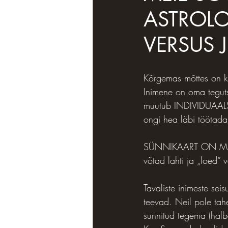
ASTROLO
VERSUS 
Kõrgemas mõttes on k
Inimene on oma tegut
muutub INDIVIDUAALSEK
ongi hea läbi töötada 
SÜNNIKAART ON MEIE 
võtad lahti ja „loed“ 
Tavaliste inimeste se
teevad. Neil pole ta
sunnitud tegema (halb