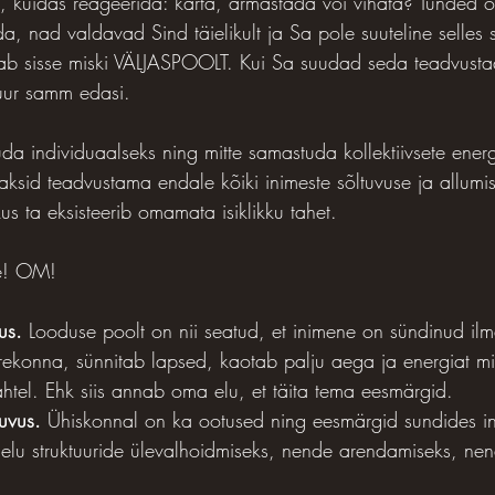
, kuidas reageerida: karta, armastada või vihata? Tunded 
a, nad valdavad Sind täielikult ja Sa pole suuteline selles 
itab sisse miski VÄLJASPOOLT. Kui Sa suudad seda teadvustad
suur samm edasi.
da individuaalseks ning mitte samastuda kollektiivsete energ
aksid teadvustama endale kõiki inimeste sõltuvuse ja allumi
s ta eksisteerib omamata isiklikku tahet.
e! OM!
us.
 Looduse poolt on nii seatud, et inimene on sündinud i
rekonna, sünnitab lapsed, kaotab palju aega ja energiat mi
ahtel. Ehk siis annab oma elu, et täita tema eesmärgid.
tuvus.
 Ühiskonnal on ka ootused ning eesmärgid sundides i
lu struktuuride ülevalhoidmiseks, nende arendamiseks, ne