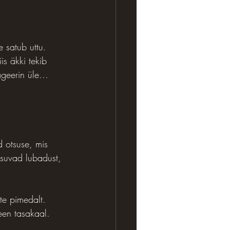
 satub uttu. 
is äkki tekib 
eageerin üle… 
 otsuse, mis 
usuvad lubadust, 
te pimedalt. 
een tasakaal. 