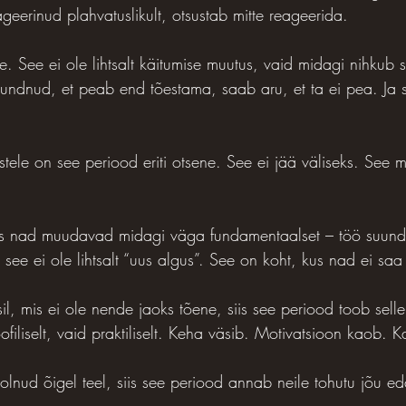
ageerinud plahvatuslikult, otsustab mitte reageerida.
. See ei ole lihtsalt käitumise muutus, vaid midagi nihkub 
 tundnud, et peab end tõestama, saab aru, et ta ei pea. Ja 
stele on see periood eriti otsene. See ei jää väliseks. See
us nad muudavad midagi väga fundamentaalset – töö suund
see ei ole lihtsalt “uus algus”. See on koht, kus nad ei sa
il, mis ei ole nende jaoks tõene, siis see periood toob sell
oofiliselt, vaid praktiliselt. Keha väsib. Motivatsioon kaob. 
olnud õigel teel, siis see periood annab neile tohutu jõu e