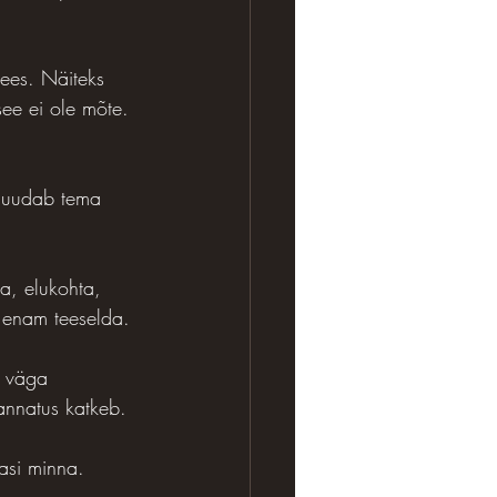
sees. Näiteks 
see ei ole mõte. 
 muudab tema 
a, elukohta, 
a enam teeselda.
e väga 
Kannatus katkeb.
dasi minna.