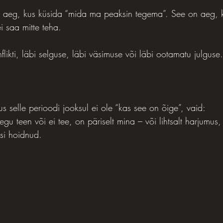
e aeg, kus küsida “mida ma peaksin tegema”. See on aeg, k
i saa mitte teha.
nflikti, läbi selguse, läbi väsimuse või läbi ootamatu julguse.
 selle perioodi jooksul ei ole “kas see on õige”, vaid:
gu teen või ei tee, on päriselt mina – või lihtsalt harjumus
si hoidnud.