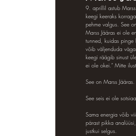
9. aprillil astub Marss
keegi keeraks korraga
pehme valgus. See on 
Marss Jääras ei ole e
tunned, kuidas pinge 
võib väljenduda väga 
keegi räägib sinust üle.
ei ole okei.” Mitte ilu
See on Marss Jääras.
See seis ei ole sotsia
Sama energia võib viia
pärast pikka analüüsi,
justkui selgus.