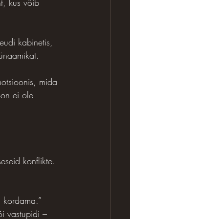
t, kus võib 
eudi kabinetis, 
dünaamikat.
otsioonis, mida 
oon ei ole 
seid konflikte. 
m kordama.” 
i vastupidi – 