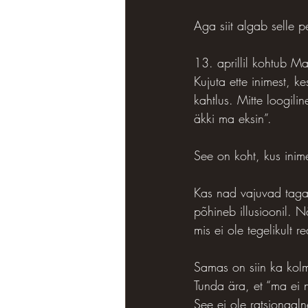
Aga siit algab selle p
13. aprillil kohtub Ma
Kujuta ette inimest, k
kahtlus. Mitte loogili
äkki ma eksin”.
See on koht, kus inime
Kas nad vajuvad tagas
põhineb illusioonil. N
mis ei ole tegelikult 
Samas on siin ka kolm
Tunda ära, et “ma ei 
See ei ole ratsionaal