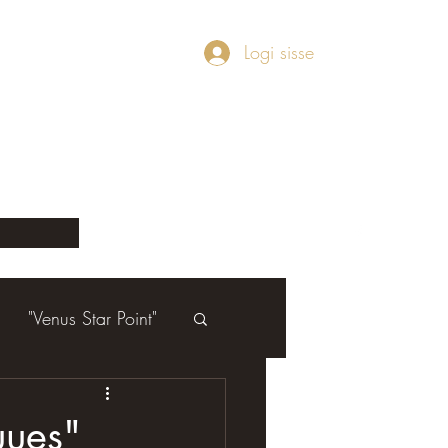
Logi sisse
"Venus Star Point"
uues"