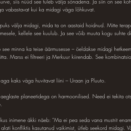
surve, siis nüüd see tuleb välja sõnadena. Ja siin on see koh
ga vabastavat kui ka midagi väga lõhkuvat.
õpuks välja midagi, mida ta on aastaid hoidnud. Mitte terap
inimesele, kellele see kuulub. Ja see võib muuta kogu suhte 
b see minna ka teise äärmusesse – öeldakse midagi hetkeem
õtta. Marss ei filtreeri ja Merkuur kiirendab. See kombinatsi
 aga kaks väga huvitavat liini – Uraan ja Pluuto.
aeglaste planeetidega on harmoonilised. Need ei tekita otse
.
kus inimene äkki näeb: “Ma ei pea seda vana mustrit ena
alati konfliktis kasutanud vaikimist, ütleb seekord midagi. Võ