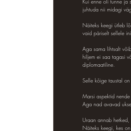
Kui enne oli tunne ja 
juhtuda nii midagi vä
Näiteks keegi ütleb l
vaid päriselt sellele 
Aga sama lihtsalt või
hiljem ei saa tagasi v
diplomaatiline.
Selle kõige taustal on
Marsi aspektid nende 
Aga nad avavad ukse
Uraan annab hetked, 
Näiteks keegi, kes on 