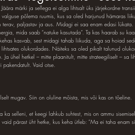
 Jäära märki ja sellega ei alga lihtsalt üks järjekordne trans
 valguse põlema ruumis, kus sa oled harjunud hämaras liik
terav, paljastav ja aus. Midagi ei saa enam edasi lükata.
nergia, mida saab “natuke kasutada”. Ta kas haarab su kaa
kehas kasvab, sest midagi tahab liikuda, aga sa hoiad sed
lihtsates olukordades. Näiteks sa oled pikalt talunud oluko
 Ja ühel hetkel – mitte plaanitult, mitte strateegiliselt – sa lih
sti pakendatult. Vaid otse.
alselt mugav. Siin on oluline mõista, mis või kas on tõeline.
 ka selleni, et keegi lahkub suhtest, mis on ammu sisemiselt
 vaid pärast üht hetke, kus keha ütleb: “Ma ei taha enam si