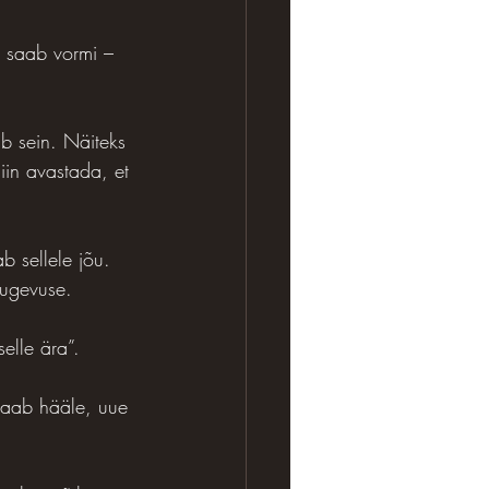
, saab vormi – 
ib sein. Näiteks 
iin avastada, et 
b sellele jõu. 
tugevuse.
elle ära”.
 saab hääle, uue 