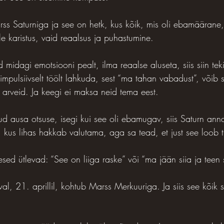
arss Saturniga ja see on hetk, kus kõik, mis oli ebamäärane
e karistus, vaid reaalsus ja puhastumine.
 midagi emotsiooni pealt, ilma reaalse aluseta, siis siin tek
impulsiivselt töölt lahkuda, sest “ma tahan vabadust”, võib s
arveid. Ja keegi ei maksa neid tema eest.
d ausa otsuse, isegi kui see oli ebamugav, siis Saturn anna
 kus lihas hakkab valutama, aga sa tead, et just see loob 
sed ütlevad: “See on liiga raske” või “ma jään siia ja teen s
al, 21. aprillil, kohtub Marss Merkuuriga. Ja siis see kõik