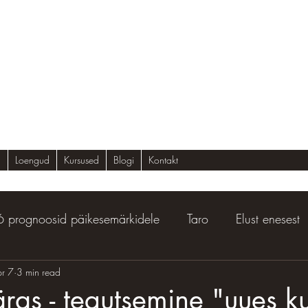
g
Loengud
Kursused
Blogi
Kontakt
 prognoosid päikesemärkidele
Taro
Elust enesest
r 7
3 min read
ras - tegutsemine "uues k