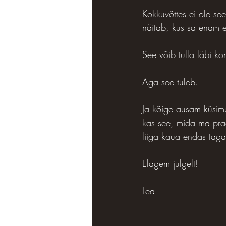
Kokkuvõttes ei ole se
näitab, kus sa enam e
See võib tulla läbi ko
Aga see tuleb.
Ja kõige ausam küsimus
kas see, mida ma prae
liiga kaua endas taga
Elagem julgelt!
Lea