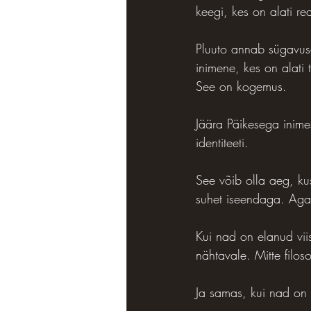
keegi, kes on alati re
Pluuto annab sügavuse
inimene, kes on alati
See on kogemus.
Jäära Päikesega inime
identiteeti.
See võib olla aeg, k
suhet iseendaga. Aga 
Kui nad on elanud viis
nähtavale. Mitte filos
Ja samas, kui nad on 