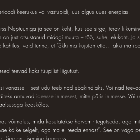
erioodi keerukus või vastupidi, uus algus uues energias.
rss Neptuuniga ja see on koht, kus see sirge, terav liikumine
es on just otsustanud midagi muuta – töö, suhe, elukoht. Ja si
ne kahtlus, vaid tunne, et “äkki ma kujutan ette… äkki ma r
sed teevad kaks tüüpilist liigutust.
i vanasse – sest udu teeb nad ebakindlaks. Või nad teevad
äiteks armuvad ideesse inimesest, mitte päris inimesse. Või 
reaalsusega kooskõlas.
as võimalus, mida kasutatakse harvem - tegutseda, aga mit
näe kõike selgelt, aga ma ei reeda ennast”. See on väga p
ne. See on sisemine kompass.