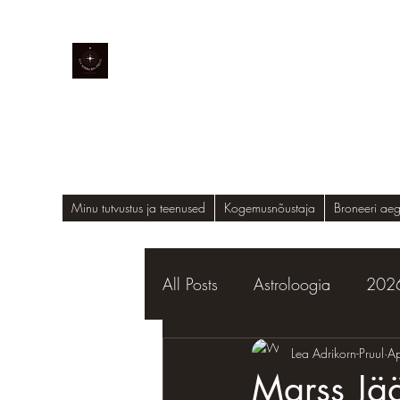
MY.A
Astroloogia ja taro
Minu tutvustus ja teenused
Kogemusnõustaja
Broneeri ae
All Posts
Astroloogia
2026
Väärtuste uuendamise lood
Lea Adrikorn-Pruul
Ap
Marss Jää