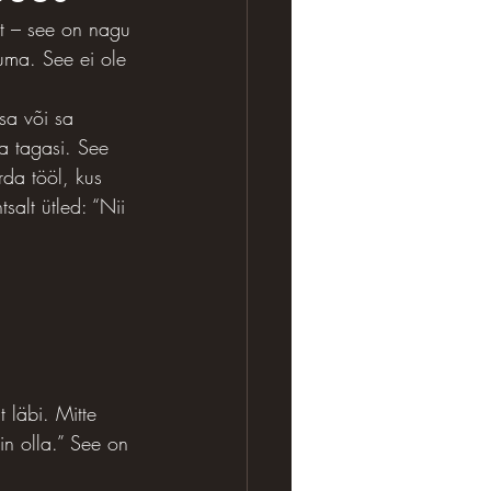
iit – see on nagu 
uma. See ei ole 
sa või sa 
a tagasi. See 
rda tööl, kus 
tsalt ütled: “Nii 
 läbi. Mitte 
in olla.” See on 