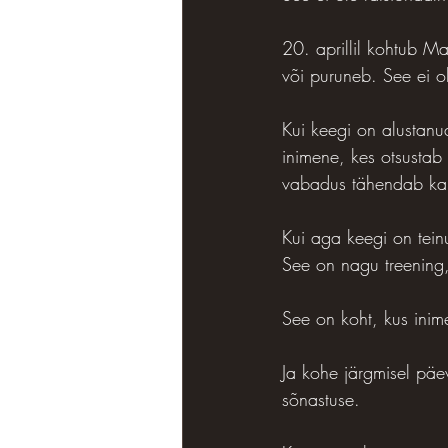
20. aprillil kohtub M
või puruneb. See ei ol
Kui keegi on alustanud
inimene, kes otsustab 
vabadus tähendab ka 
Kui aga keegi on teinu
See on nagu treening,
See on koht, kus inime
Ja kohe järgmisel päev
sõnastuse.