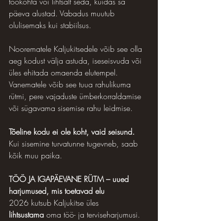
töökohta või lihtsalt seda, kuidas sa 
päeva alustad. Vabadus muutub 
olulisemaks kui stabiilsus.
Noorematele Kaljukitsedele võib see olla 
aeg kodust välja astuda, iseseisvuda või 
üles ehitada omaenda elutempel. 
Vanematele võib see tuua rahulikuma 
rütmi, pere vajaduste ümberkorraldamise 
või sügavama sisemise rahu leidmise.
Tõeline kodu ei ole koht, vaid seisund. 
Kui sisemine turvatunne tugevneb, saab 
kõik muu paika.
TÖÖ JA IGAPÄEVANE RÜTM – uued 
harjumused, mis toetavad elu
2026 kutsub Kaljukitse üles 
lihtsustama
 oma töö- ja terviseharjumusi. 