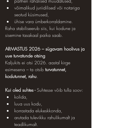
partneri rahalised muudatused,
võimalikud juriidilised või notariga 
seotud küsimused,
ühise vara ümberkorraldamine.
Raha stabiliseerub siis, kui kodune ja 
sisemine tasakaal paika saab.
ARMASTUS 2026 – sügavam hoolivus ja 
uue turvatunde otsing
Kaljukits ei otsi 2026. aastal kirge 
esimesena – ta otsib 
turvatunnet, 
kodutunnet, rahu
.
Kui oled suhtes - 
Suhtesse võib tulla soov:
kolida,
luua uus kodu,
korrastada elukeskkonda,
arutada tulevikku rahulikumalt ja 
teadlikumalt.