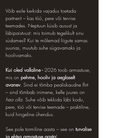
Võib esile kerkida vajadus toetada 
partnerit – kas töö, pere või tervise 
teemades. Neptuun küsib ausust ja 
läbipaistvust: mis toimub tegelikult sinu 
südames? Kui te mõlemad liigute samas 
suunas, muutub suhe sügavamaks ja 
hoolivamaks.
Kui oled vallaline - 
2026 toob armastuse, 
mis on 
pehme, hooliv ja aeglaselt 
avanev
. Sind ei tõmba pealiskaudne flirt 
– sind tõmbab inimene, kelle juures on 
hea olla
. Suhe võib tekkida läbi kodu, 
pere, töö või tervise teemade – praktiline, 
kuid hingeline ühendus.
See pole tormiline aasta – see on 
turvalise 
ja ehtsa armastuse aasta
!