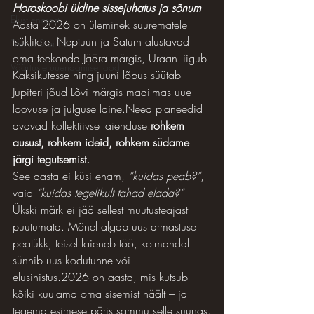
Horoskoobi üldine sissejuhatus ja sõnum
Elust enesest
Aasta 2026 on üleminek suurematele 
tsüklitele. Neptuun ja Saturn alustavad 
"Venus Star Point"
oma teekonda Jäära märgis, Uraan liigub 
Väärtuste uuendamise lood
Kaksikutesse ning juuni lõpus süütab 
Jupiteri jõud Lõvi märgis maailmas uue 
loovuse ja julguse laine.Need planeedid 
avavad kollektiivse laienduse:
rohkem 
ausust, rohkem ideid, rohkem südame 
järgi tegutsemist.
See aasta ei küsi enam, 
“kuidas peab?”
, 
vaid 
“kuidas tegelikult tahad elada?”
Ükski märk ei jää sellest muutusteajast 
puutumata. Mõnel algab uus armastuse 
peatükk, teisel laieneb töö, kolmandal 
sünnib uus kodutunne või 
elusihistus.2026 on aasta, mis kutsub 
kõiki kuulama oma sisemist häält – ja 
tegema esimese päris sammu selle suunas.