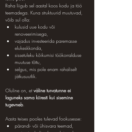
Raha liigub sel aastal koos kodu ja töö 
teemadega. Kuna struktuurid muutuvad, 
võib sul olla:
kulusid uue kodu või 
renoveerimisega,
vajadus investeerida paremasse 
elukeskkonda,
sissetuleku kõikumisi töökorralduse 
muutuse tõttu,
selgus, mis pole enam rahaliselt 
jätkusuutlik.
Oluline on, et 
väline turvatunne ei 
laguneks sama kiiresti kui sisemine 
tugevneb
.
Aasta teises pooles tulevad fookusesse:
pärandi- või ühisvara teemad,