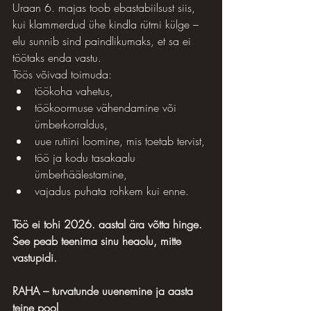
Uraan 6. majas toob ebastabiilsust siis, 
kui klammerdud ühe kindla rütmi külge – 
elu sunnib sind paindlikumaks, et sa ei 
töötaks enda vastu.
Töös võivad toimuda:
töökoha vahetus,
töökoormuse vähendamine või 
ümberkorraldus,
uue rutiini loomine, mis toetab tervist,
töö ja kodu tasakaalu 
ümberhäälestamine,
vajadus puhata rohkem kui enne.
Töö ei tohi 2026. aastal ära võtta hinge. 
See peab teenima sinu heaolu, mitte 
vastupidi.
RAHA – turvatunde uuenemine ja aasta 
teine pool