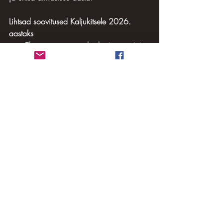
Lihtsad soovitused Kaljukitsele 2026. 
aastaks
Ehita uus sisemine kodu.
 Loo endale 
rahu, mida keegi väljast ei saa anda.
Muuda töö ja tervise rutiini.
 Lihtsam 
= parem.
Pane paika piirid, mis toetavad sinu 
energiat.
 Vabadus aitab terveneda.
Ole suhetes aus ja pehme.
 Armastus 
vajab ruumi, mitte karmi struktuuri.
Korrasta kodu ja ümbrus.
 See 
puhastab ka sisemist ruumi.
Astrolood Lea Adrikorn-Pruul