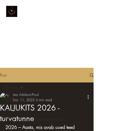
MY.A
Astroloogia ja taro
Post
All Posts
Lea Adrikorn-Pruul
All Posts
Dec 11, 2025
3 min read
KALJUKITS 2026 -
Astroloogia
turvatunne
2026 prognoosid päikesemärkidele
2026 – Aasta, mis avab uued teed
Taro