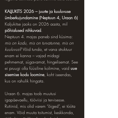
KALJUKITS 2026 – juurte ja kuuluvuse 
ümberkujundamine (Neptuun 4, Uraan 6)
Kaljukitse jaoks on 2026 aasta, mil 
põhialused nihkuvad
. 
Neptuun 4. majas paneb sind küsima: 
mis on kodu, mis on turvatunne, mis on 
kuuluvus? 
Võid tunda, et vana struktuur 
enam ei kanna – vajad midagi 
pehmemat, sügavamat, hingelisemat. See 
ei pruugi olla füüsiline kolimine, vaid 
uue 
sisemise kodu loomine
, koht iseendas, 
kus on rahulik hingata.
Uraan 6. majas toob muutusi 
igapäevaellu, tööviisi ja tervisesse. 
Rutiinid, mis olid varem “õiged”, ei tööta 
enam. Võid muuta toitumist, keskkonda, 