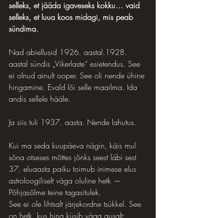
selleks, et jääda igaveseks kokku… vaid 
selleks, et luua koos midagi, mis peab 
sündima.
Nad abiellusid 1926. aastal.1928. 
aastal sündis „Vikerlaste“ esietendus. See 
ei olnud ainult ooper. See oli nende ühine 
hingamine. Evald lõi selle maailma. Ida 
andis sellele hääle.
Ja siis tuli 1937. aasta. Nende lahutus.
Kui ma seda kuupäeva nägin, käis mul 
sõna otseses mõttes jõnks seest läbi sest 
37. eluaasta paiku toimub inimese elus 
astroloogiliselt väga oluline hetk — 
Põhjasõlme teine tagasitulek.
See ei ole lihtsalt järjekordne tsükkel. See 
on hetk, kus hing küsib väga ausalt: