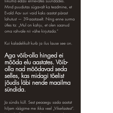
liikuma edasi erinevates suundades.
Mind puudutas sügavalt ka teadmine, et 
Evald Aav suri vaid kaks aastat pärast 
lahutust — 39-aastaselt. Ning enne surma 
ütles ta: „Mul on kahju, et olen saanud 
oma rahvale nii vähe kirjutada.“
Kui kaladelikult kurb ja ilus lause see on.
Aga võib-olla hinged ei 
mõõda elu aastates. Võib-
olla nad mõõdavad seda 
selles, kas midagi tõelist 
jõudis läbi nende maailma 
sündida.
Ja sündis küll. Sest peaaegu sada aastat 
hiljem räägime me ikka veel „Vikerlastest“. 