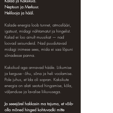
Kalad ja Kaksikud.
Neptuun ja Merkuur.
Helilooja ja hääl.
Kalade energia loob tunnet, atmosfääri, 
igatsust, midagi nähtamatut ja hingelist. 
Kalad ei loo ainult muusikat — nad 
loovad seisundeid. Nad puudutavad 
midagi inimese sees, mida ei saa lõpuni 
sõnadesse panna.
Kaksikud aga annavad hääle. Liikumise 
ja 
kerguse - õ
hu, sõna ja heli voolamise. 
Pole juhus, et Ida oli sopran. Kaksikute 
energia on alati seotud hingamise, kõla, 
väljenduse ja lavalise liikuvusega.
Ja seeejärel hakkasin ma tajuma, et võib-
olla mõned hinged kohtuvadki mitte 