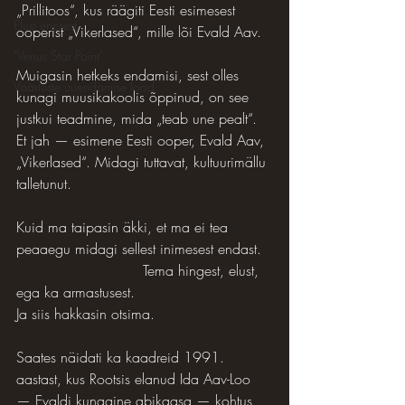
„Prillitoos“, kus räägiti Eesti esimesest 
Elust enesest
ooperist „Vikerlased“, mille lõi Evald Aav.
"Venus Star Point"
Muigasin hetkeks endamisi, sest olles 
Väärtuste uuendamise lood
kunagi muusikakoolis õppinud, on see 
justkui teadmine, mida „teab une pealt“. 
Et jah — esimene Eesti ooper, Evald Aav, 
„Vikerlased“. Midagi tuttavat, kultuurimällu 
talletunut.
Kuid ma taipasin äkki, et ma ei tea 
peaaegu midagi sellest inimesest endast.  
                            Tema hingest, elust, 
ega ka armastusest.
Ja siis hakkasin otsima.
Saates näidati ka kaadreid 1991. 
aastast, kus Rootsis elanud Ida Aav-Loo 
— Evaldi kunagine abikaasa — kohtus 