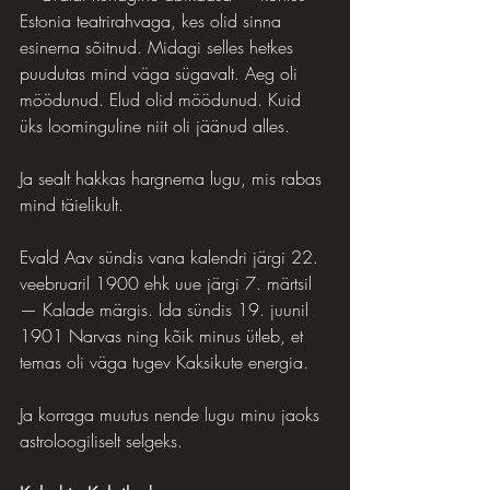
Estonia teatrirahvaga, kes olid sinna 
esinema sõitnud. Midagi selles hetkes 
puudutas mind väga sügavalt. Aeg oli 
möödunud. Elud olid möödunud. Kuid 
üks loominguline niit oli jäänud alles.
Ja sealt hakkas hargnema lugu, mis rabas 
mind täielikult.
Evald Aav sündis vana kalendri järgi 22. 
veebruaril 1900 ehk uue järgi 7. märtsil 
— Kalade märgis. Ida sündis 19. juunil 
1901 Narvas ning kõik minus ütleb, et 
temas oli väga tugev Kaksikute energia.
Ja korraga muutus nende lugu minu jaoks 
astroloogiliselt selgeks.