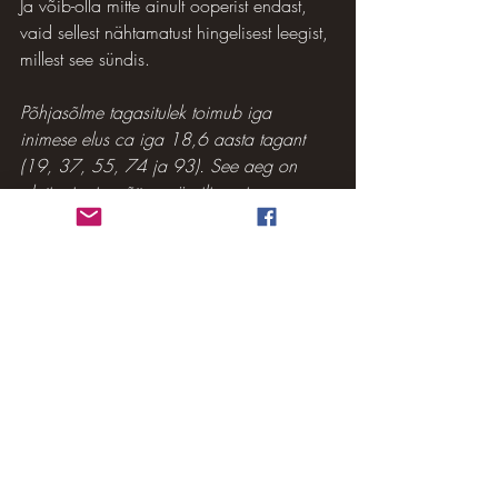
Ja võib-olla mitte ainult ooperist endast, 
vaid sellest nähtamatust hingelisest leegist, 
millest see sündis.
Põhjasõlme tagasitulek toimub iga 
inimese elus ca iga 18,6 aasta tagant 
(19, 37, 55, 74 ja 93). See aeg on 
alati mingis mõttes märgiline ning 
tagantjärgi seostatav mingi suurema 
muutuse või nihkega.
Astroloog Lea Adrikorn-Pruul
Vääna-Jõesuus, 17.05.2026