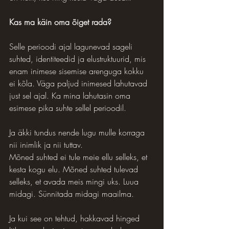
Kas ma käin oma õiget rada?
Selle perioodi ajal lagunevad sageli 
suhted, identiteedid ja elustruktuurid, mis 
enam inimese sisemise arenguga kokku 
ei kõla. Väga paljud inimesed lahutavad 
just sel ajal. Ka mina lahutasin oma 
esimese pika suhte sellel perioodil.
Ja äkki tundus nende lugu mulle korraga 
nii inimlik ja nii tuttav.
Mõned suhted ei tule meie ellu selleks, et 
kesta kogu elu. Mõned suhted tulevad 
selleks, et avada meis mingi uks. Luua 
midagi. Sünnitada midagi maailma.
Ja kui see on tehtud, hakkavad hinged 