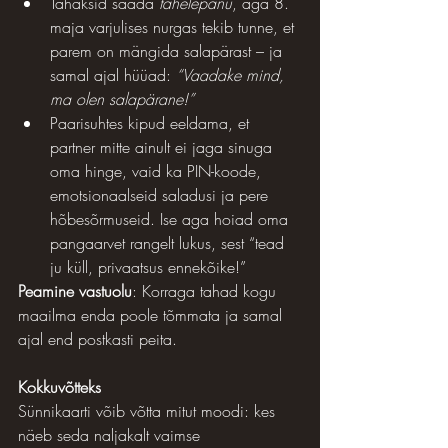
Tahaksid saada 
tähelepanu
, aga 8. 
maja varjulises nurgas tekib tunne, et 
parem on mängida salapärast – ja 
samal ajal hüüad: 
“Vaadake mind, 
ma olen salapärane!”
Paarisuhtes kipud eeldama, et 
partner mitte ainult ei jaga sinuga 
oma hinge, vaid ka PIN-koode, 
emotsionaalseid saladusi ja pere 
hõbesõrmuseid. Ise aga hoiad oma 
pangaarvet rangelt lukus, sest “tead 
ju küll, privaatsus ennekõike!”
Peamine vastuolu
: Korraga tahad kogu 
maailma enda poole tõmmata ja samal 
ajal end postkasti peita.
Kokkuvõtteks
Sünnikaarti võib võtta mitut moodi: kes 
näeb seda naljakalt vaimse 