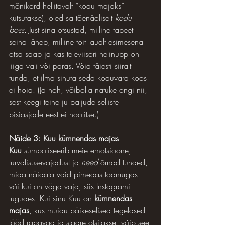
mõnikord hellitavalt “kodu majaks” 
kutsutakse), oled sa tõenäoliselt 
kodu 
boss
. Just sina otsustad, milline tapeet 
seina läheb, milline toit laualt esimesena 
otsa saab ja kas televiisori helinupp on 
liiga vali või paras. Võid täiesti siiralt 
tunda, et ilma sinuta seda koduvara koos 
ei hoia. (Ja noh, võibolla natuke ongi nii, 
sest keegi teine ju paljude selliste 
pisiasjade eest ei hoolitse.)
Näide 3: Kuu kümnendas majas
Kuu
 sümboliseerib meie emotsioone, 
turvalisusevajadust ja 
need
 õrnad tunded, 
mida näidata vaid pimedas toanurgas – 
või kui on väga vaja, siis Instagrami-
lugudes. Kui sinu Kuu on 
kümnendas 
majas
, kus muidu päikeselised tegelased 
tööd rabavad ja staare otsitakse, võib see 