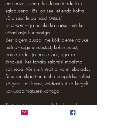
eneseavastusena, kes lausa teadusliku 
saladusena. Tõsi on see, et enda kohta 
võib sealt leida häid 
tuletusi
, 
äratundmisi
 ja natuke ka särtsu, eriti kui 
võtad asja huumoriga.
Sest olgem ausad: me kõik oleme natuke 
hullud - segu unistustest, kohustustest, 
bosse kodus ja bosse tööl, aga ka 
õrnakesi, kes tahaks salamisi maailma 
valitseda. Või siis lihtsalt diivanil lebotada. 
Sinu sünnikaart on muhe peegeldus sellest 
kõigest – nii heast, veidrast kui ka kergelt 
kokkusobimatusest korraga.
Tähtedeni ja tagasi, kallid udupead ja 
päikesejüngrid!
Autori märkus: Ükski sünnikaart ei sunni 
Sind diivanilt tõusma, vara koguma ega 