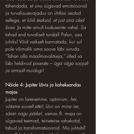
tähendada, et sinu sügavad emotsioonid 
ja turvalisusevajadus on ühtlasi seotud 
sellega, et 
kõik teaksid, et just sina oled 
boss
. Ja mitte ainult koduseinte vahel. Sa 
tahad end turvaliselt tunda? Palun, saa 
juhiks! Võid vaikselt kannatada, kui sul 
pole võimalik oma soove läbi suruda.
“Tahan olla maailmavalitseja,” ütled sa 
läbi heldinud pisarate – 
aga väga soojalt 
ja armsalt muidugi!
Näide 4: Jupiter Lõvis ja kaheksandas 
majas
Jupiter on laienemine, optimism, 
hei, 
võtame suurelt ette!
; Lõvi on 
mina ise, 
säran nagu päike!
, samas 8. maja on 
sügavad teemad, teineteise rahakotid, 
tabud ja transformatsioonid. Mis juhtub?