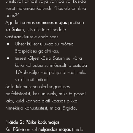
unistavalt aknast välja vahtida või küsida 
keset matemaatikatundi: “Kas elu on ikka 
päris?”
Aga kui samas 
esimeses majas
 pesitseb 
ka 
Saturn
, siis ütle tere tihedale 
vasturääkivusele enda sees:
Ühest küljest ujuvad su mõtted 
äraspidises galaktikas,
teisest küljest käsib Saturn sul võtta 
kõiki kohustusi surmtõsiselt ja esitada 
10-leheküljelised põhjendused, miks 
sa pliiatsit teritad.
Selle tulemusena oled segaduses 
perfektsionist, kes unustab, miks ta poodi 
läks, kuid kannab alati kaasas pikka 
nimekirja kohustustest, mida järgida.
Näide 2: Päike kodumajas
Kui 
Päike
 on sul 
neljandas majas
 (mida 