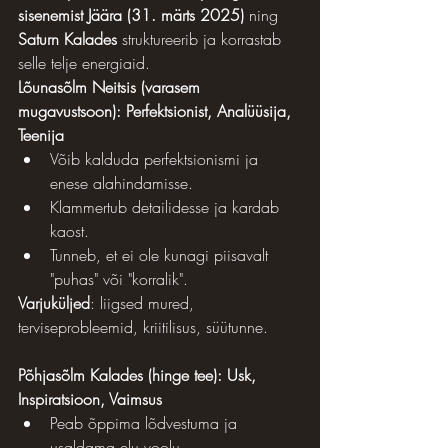
sisenemist Jäära (31. märts 2025)
 ning 
Saturn Kalades
 struktureerib ja korrastab 
selle telje energiaid.
Lõunasõlm Neitsis (varasem 
mugavustsoon): Perfektsionist, Analüüsija, 
Teenija
Võib kalduda perfektsionismi ja 
enese alahindamisse.
Klammertub detailidesse ja kardab 
kaost.
Tunneb, et ei ole kunagi piisavalt 
"puhas" või "korralik".
Varjuküljed
: liigsed mured, 
terviseprobleemid, kriitilisus, süütunne.
Põhjasõlm Kalades (hinge tee): Usk, 
Inspiratsioon, Vaimsus
Peab õppima lõdvestuma ja 
usaldama elu voolu.