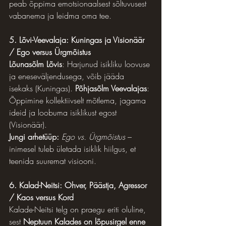
peab õppima emotsionaalsest sõltuvusest 
vabanema ja leidma oma tee.
5. Lõvi-Veevalaja: Kuningas ja Visionäär 
/ Ego versus Ürgmõistus
Lõunasõlm Lõvis
: Harjunud isikliku loovuse 
ja eneseväljendusega, võib jääda 
isekaks (Kuningas). 
Põhjasõlm Veevalajas
: 
Õppimine kollektiivselt mõtlema, jagama 
ideid ja loobuma isiklikust egost 
(Visionäär).
Jungi arhetüüp:
Ego vs. Ürgmõistus
 – 
inimesel tuleb ületada isiklik hiilgus, et 
teenida suuremat visiooni.
6. Kalad-Neitsi: Ohver, Päästja, Agressor 
/ Kaos versus Kord
Kalade-Neitsi telg on praegu eriti oluline, 
sest 
Neptuun Kalades on lõpusirgel enne 