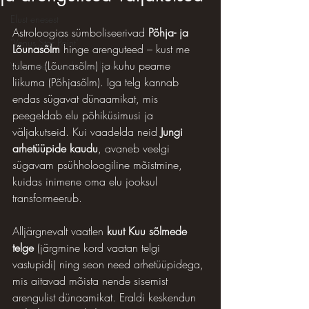
Elust enesest
Astroloogias sümboliseerivad 
Põhja- ja 
"Venus Star Point"
Lõunasõlm
 hinge arenguteed – kust me 
tuleme (Lõunasõlm) ja kuhu peame 
Väärtuste uuendamise lood
liikuma (Põhjasõlm). Iga telg kannab 
endas sügavat dünaamikat, mis 
peegeldab elu põhiküsimusi ja 
väljakutseid. Kui vaadelda neid 
Jungi 
arhetüüpide kaudu
, avaneb veelgi 
sügavam psühholoogiline mõistmine, 
kuidas inimene oma elu jooksul 
transformeerub.
Alljärgnevalt vaatlen 
kuut Kuu sõlmede 
telge
 (järgmine kord vaatan telgi 
vastupidi) ning seon need arhetüüpidega, 
mis aitavad mõista nende sisemist 
arengulist dünaamikat. Eraldi keskendun 