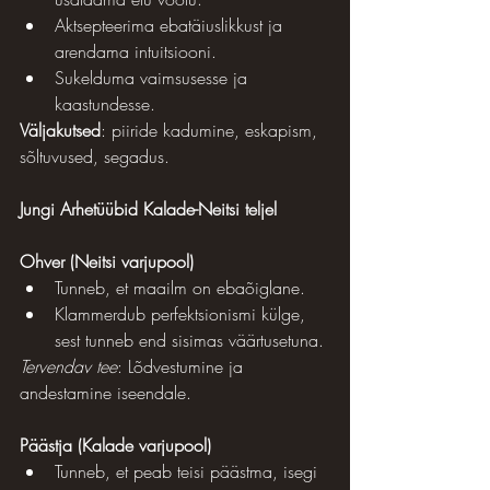
Aktsepteerima ebatäiuslikkust ja 
arendama intuitsiooni.
Sukelduma vaimsusesse ja 
kaastundesse.
Väljakutsed
: piiride kadumine, eskapism, 
sõltuvused, segadus.
Jungi Arhetüübid Kalade-Neitsi teljel
Ohver (Neitsi varjupool)
Tunneb, et maailm on ebaõiglane.
Klammerdub perfektsionismi külge, 
sest tunneb end sisimas väärtusetuna.
Tervendav tee
: Lõdvestumine ja 
andestamine iseendale.
Päästja (Kalade varjupool)
Tunneb, et peab teisi päästma, isegi 