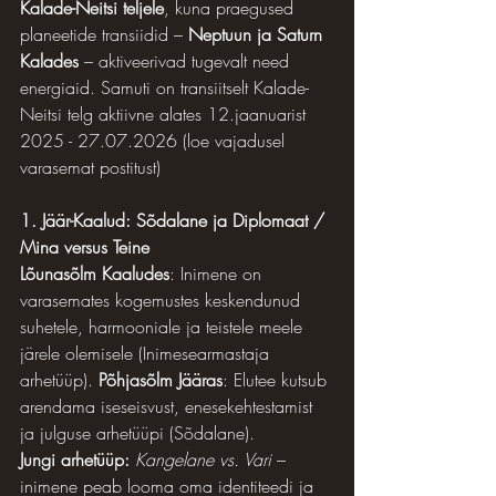
Kalade-Neitsi teljele
, kuna praegused 
planeetide transiidid – 
Neptuun ja Saturn 
Kalades
 – aktiveerivad tugevalt need 
energiaid. Samuti on transiitselt Kalade-
Neitsi telg aktiivne alates 12.jaanuarist 
2025 - 27.07.2026 (loe vajadusel 
varasemat postitust)
1. Jäär-Kaalud: Sõdalane ja Diplomaat / 
Mina versus Teine
Lõunasõlm Kaaludes
: Inimene on 
varasemates kogemustes keskendunud 
suhetele, harmooniale ja teistele meele 
järele olemisele (Inimesearmastaja 
arhetüüp). 
Põhjasõlm Jääras
: Elutee kutsub 
arendama iseseisvust, enesekehtestamist 
ja julguse arhetüüpi (Sõdalane).
Jungi arhetüüp:
Kangelane vs. Vari
 – 
inimene peab looma oma identiteedi ja 