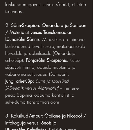
lahkuma mugavast suhete sfäärist, et leida 
iseennast.
2. Sõnn-Skorpion: Omandaja ja Šamaan 
/ Materialist versus Transformaator
Lõunasõlm Sõnnis
: Minevikus on inimene 
keskendunud turvalisusele, materiaalsetele 
hüvedele ja stabiilsusele (Omandaja 
arhetüüp). 
Põhjasõlm Skorpionis
: Kutse 
sügavuti minna, õppida muutuma ja 
vabanema sõltuvustest (Šamaan).
Jungi arhetüüp:
Surm ja taassünd 
(Alkeemik versus Materialist)
 – inimene 
peab õppima loobuma kontrollist ja 
sukelduma transformatsiooni.
3. Kaksikud-Ambur: Õpilane ja Filosoof / 
Infokoguja versus Tõeotsija
Lõunasõlm Kaksikutes
: Kaldub elama 