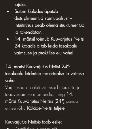
tajule.
Saturn Kalades õpetab 
distsiplineeritud spirituaalsust – 
intuitiivsus peab olema struktureeritud 
ja rakendatav.
14. märtsil toimub Kuuvarjutus Neitsi 
24 kraadis aitab leida tasakaalu 
vaimsuse ja praktilise elu vahel.
14. märtsi Kuuvarjutus Neitsi 24°: 
tasakaalu leidmine materiaalse ja vaimse 
vahel
Varjutused on alati võimsad muutuste ja 
teadvustamise momendid, ning 
14. 
märtsi Kuuvarjutus Neitsis (24°)
 paneb 
erilise rõhu 
Kalade-Neitsi teljele
.
Kuuvarjutus Neitsis toob esile:
Detailid vs. suurem pilt