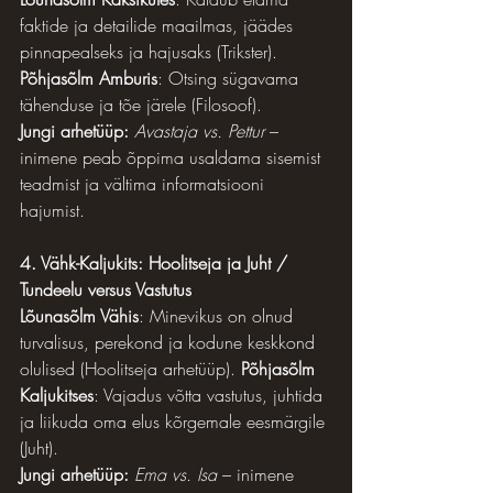
faktide ja detailide maailmas, jäädes 
pinnapealseks ja hajusaks (Trikster). 
Põhjasõlm Amburis
: Otsing sügavama 
tähenduse ja tõe järele (Filosoof).
Jungi arhetüüp:
Avastaja vs. Pettur
 – 
inimene peab õppima usaldama sisemist 
teadmist ja vältima informatsiooni 
hajumist.
4. Vähk-Kaljukits: Hoolitseja ja Juht / 
Tundeelu versus Vastutus
Lõunasõlm Vähis
: Minevikus on olnud 
turvalisus, perekond ja kodune keskkond 
olulised (Hoolitseja arhetüüp). 
Põhjasõlm 
Kaljukitses
: Vajadus võtta vastutus, juhtida 
ja liikuda oma elus kõrgemale eesmärgile 
(Juht).
Jungi arhetüüp:
Ema vs. Isa
 – inimene 