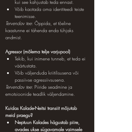
kui see kahjustab teda ennast.
Võib kaotada oma identiteedi teiste 
teenimisse.
Tervendav tee
: Õppida, et tõeline 
kaastunne ei tähenda enda tühjaks 
andmist.
Agressor (mõlema telje varjupool)
Tekib, kui inimene tunneb, et teda ei 
väärtustata.
Võib väljenduda kriitilisusena või 
passiivse agressiivsusena.
Tervendav tee
: Piiride seadmine ja 
emotsioonide teadlik väljendamine.
Kuidas Kalade-Neitsi transiit mõjutab 
meid praegu?
Neptuun Kalades hägustab piire, 
avades ukse sügavamale vaimsele 