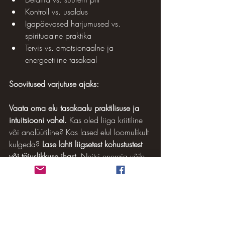
Kontroll vs. usaldus
Igapäevased harjumused vs. 
spirituaalne praktika
Tervis vs. emotsionaalne ja 
energeetiline tasakaal
Soovitused varjutuse ajaks:
Vaata oma elu tasakaalu praktilisuse ja 
intuitsiooni vahel.
 Kas oled liiga kriitiline 
või analüütiline? Kas lased elul loomulikult 
kulgeda? 
Lase lahti liigsetest kohustustest 
või täiuslikkuse ihast.
 Neitsi energia võib 
esile tuua vajaduse kõike kontrollida, kuid 
varjutus nõuab usaldust. 
Kuula oma keha 
ja hoolitse oma tervise eest.
 Neitsi on 
seotud tervise ja toitumisega – see on hea 
hetk oma rutiinide ja harjumuste üle 